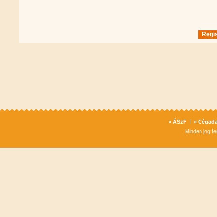
Regis
» ÁSzF
»
Cégada
Minden jog f