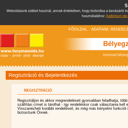
S
Weboldalunk sütiket használ, annak érdekében, hogy biztosítsa a bevásárló kos
használatához.
Kattintson ide
FŐOLDAL
ADATAIM, RENDEL
Bélyegz
Azonnali bélyeg
Regisztráció és Bejelentkezés
REGISZTRÁCIÓ
Regisztráljon és akkor megrendeléseit gyorsabban feladhatja, több
szállítási címet is tárolhat - így rendeléskor csak választania kell 
Visszanézheti korábbi rendeléseit, és még más kényelmi funkciót 
biztosítunk Önnek.