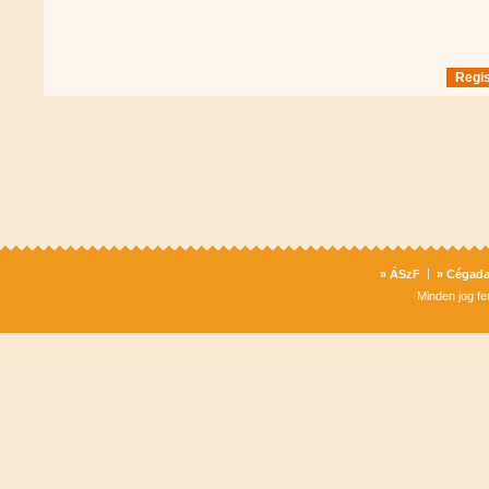
Regis
» ÁSzF
»
Cégada
Minden jog f