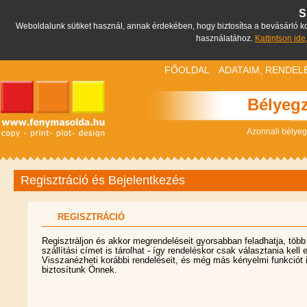
S
Weboldalunk sütiket használ, annak érdekében, hogy biztosítsa a bevásárló kos
használatához.
Kattintson ide
FŐOLDAL
ADATAIM, RENDEL
Bélyegz
Azonnali bélyeg
Regisztráció és Bejelentkezés
REGISZTRÁCIÓ
Regisztráljon és akkor megrendeléseit gyorsabban feladhatja, több
szállítási címet is tárolhat - így rendeléskor csak választania kell 
Visszanézheti korábbi rendeléseit, és még más kényelmi funkciót 
biztosítunk Önnek.