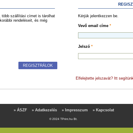
REGIS
több szállítási címet is tárolhat
Kérjük jelentkezzen be.
 korábbi rendeléseit, és még
Vevő email címe
*
Jelszó
*
REGISZTRÁLOK
Elfelejtette jelszavát? Itt segítünk
» ÁSZF
» Adatkezelés
» Impresszum
» Kapcsolat
© 2024 TPrint.hu Bt.