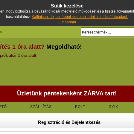
Sütik kezelése
, hogy biztosítsa a bevásárló kosár megfelelő működését és a fizetési folyamatot. 
használatához.
Kattintson ide, ha többet szeretne tudni a süti beállításokról.
Elfogadom
és
Megoldható!
tés 1 óra alatt?
zők akár 1 óra alatt -
Üzletünk péntekenként ZÁRVA tart!
ZTÓ
SZÁLLÍTÁS
BOLT
GYIK
Regisztráció és Bejelentkezés