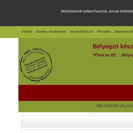
Weboldalunk sütiket használ, annak érdekében
Főoldal
Adataim, rendeléseim
Bevásárlókosár
Rendelés
Bejelentkez
Bélyegző készí
TPrint.hu BT. - Bélyeg
BÉLYEGZŐ VÁLAS