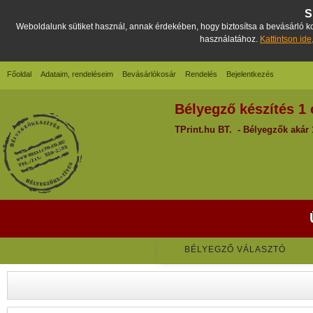
S
Weboldalunk sütiket használ, annak érdekében, hogy biztosítsa a bevásárló kos
használatához.
Kattintson ide
Főoldal
Adataim, rendeléseim
Bevásárlókosár
Rendelés
Bejelentkezés
Bélyegző készítés 1 
TPrint.hu BT. - Bélyegzők akár 1
BÉLYEGZŐ VÁLASZTÓ